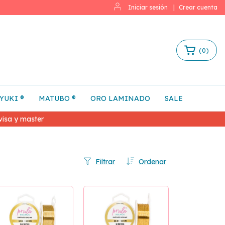
Iniciar sesión
|
Crear cuenta
(
0
)
YUKI ®
MATUBO ®
ORO LAMINADO
SALE
isa y master
Filtrar
Ordenar