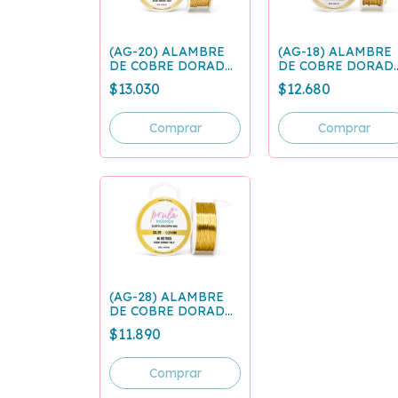
(AG-18) ALAMBRE
(AG-20) ALAMBRE
DE COBRE DORAD
DE COBRE DORADO
GA 18 - 1.02 mm x 5
GA 20 - 0.81 mm x
$12.680
$13.030
m
11.2 m
(AG-28) ALAMBRE
DE COBRE DORADO
GA 28 - 0.33 mm x 46
$11.890
m