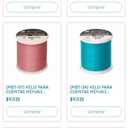
(MBT-07) HILO PARA
(MBT-24) HILO PARA
CUENTAS MIYUKI
CUENTAS MIYUKI
FUCSIA - ROLLO 50
TURQUESA - ROLLO 50
$9.015
$9.015
METROS
METROS