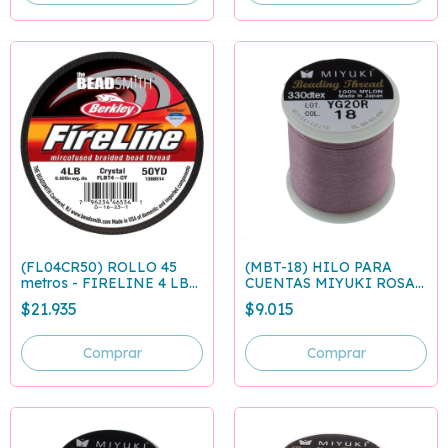
(FL04CR50) ROLLO 45
(MBT-18) HILO PARA
metros - FIRELINE 4 LB
CUENTAS MIYUKI ROSA -
CRISTAL - 0,12 mm
ROLLO 50 METROS
$21.935
$9.015