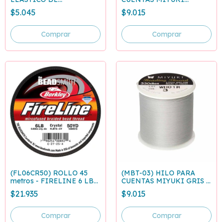
POLIURETANO 0.3 A 0.5
DORADO ROLLO 50
$5.045
$9.015
MM - 20 M
METROS
(FL06CR50) ROLLO 45
(MBT-03) HILO PARA
metros - FIRELINE 6 LB
CUENTAS MIYUKI GRIS -
CRISTAL - 0,15 mm
ROLLO 50 METROS
$21.935
$9.015