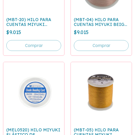
(MBT-20) HILO PARA
(MBT-04) HILO PARA
CUENTAS MIYUKI
CUENTAS MIYUKI BEIGE
BRONCE - ROLLO 50
- ROLLO 50 METROS
$9.015
$9.015
METROS
(MEL0520) HILO MIYUKI
(MBT-05) HILO PARA
ELÁSTICO DE
CUENTAS MIYUKI