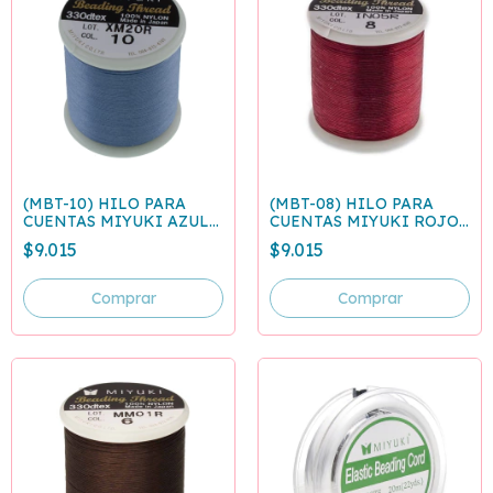
(MBT-10) HILO PARA
(MBT-08) HILO PARA
CUENTAS MIYUKI AZUL
CUENTAS MIYUKI ROJO -
CLARO - ROLLO 50
ROLLO 50 METROS
$9.015
$9.015
METROS