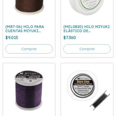
(MBT-06) HILO PARA
(MEL0820) HILO MIYUKI
CUENTAS MIYUKI
ELÁSTICO DE
MARRÓN - ROLLO 50
POLIURETANO 0.6 A 0.8
$9.015
$7.360
METROS
MM - 20 M