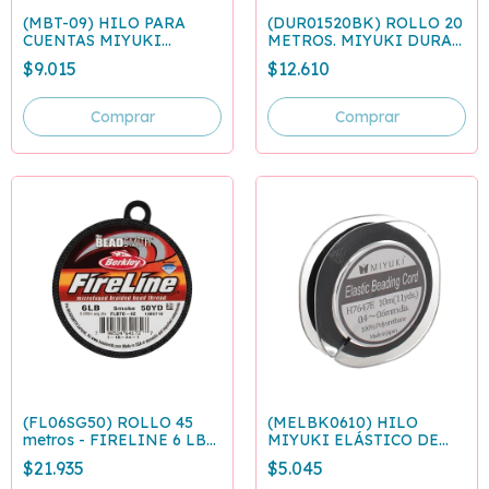
(MBT-09) HILO PARA
(DUR01520BK) ROLLO 20
CUENTAS MIYUKI
METROS. MIYUKI DURA-
PÚRPURA - ROLLO 50
LINE 0.15 mm SMOKE
$9.015
$12.610
METROS
GREY
(FL06SG50) ROLLO 45
(MELBK0610) HILO
metros - FIRELINE 6 LB
MIYUKI ELÁSTICO DE
GRIS OSCURO - 0,15 mm
POLIURETANO 0.6 MM -
$21.935
$5.045
10 M