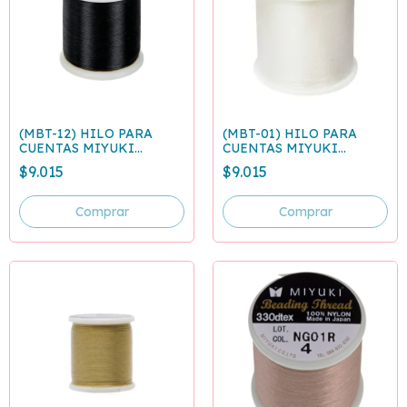
(MBT-12) HILO PARA
(MBT-01) HILO PARA
CUENTAS MIYUKI
CUENTAS MIYUKI
NEGRO - ROLLO 50
BLANCO - ROLLO 50
$9.015
$9.015
METROS
METROS