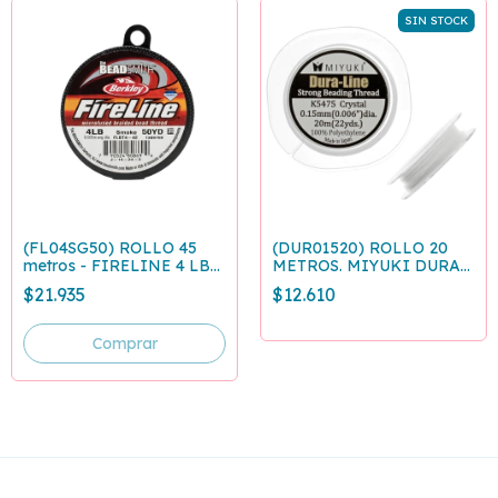
SIN STOCK
(FL04SG50) ROLLO 45
(DUR01520) ROLLO 20
metros - FIRELINE 4 LB
METROS. MIYUKI DURA-
GRIS OSCURO - 0,12 mm
LINE 0.15 mm CRYSTAL
$21.935
$12.610