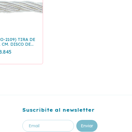
CO-2109) TIRA DE
1 CM. DISCO DE
EMATITE
8.845
LATEADO 4x1 MM
Suscribite al newsletter