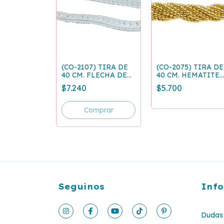
(CO-2107) TIRA DE
(CO-2075) TIRA DE
40 CM. FLECHA DE
40 CM. HEMATITE
HEMATITE
BOLITA DORADO 4
$7.240
$5.700
PLATEADO 6x2 MM
MM
Seguinos
Inf
Dudas 