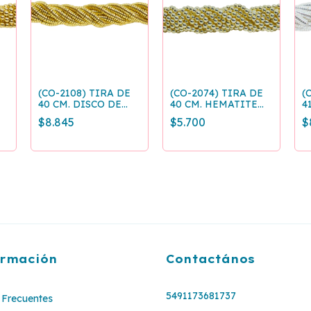
(CO-2108) TIRA DE
(CO-2074) TIRA DE
(
40 CM. DISCO DE
40 CM. HEMATITE
4
HEMATITE DORADO
BOLITA DORADO 3
H
$8.845
$5.700
$
4x1 MM
MM
P
ormación
Contactános
5491173681737
Frecuentes