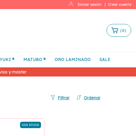
Iniciar sesión
|
Crear cuenta
(
0
)
YUKI ®
MATUBO ®
ORO LAMINADO
SALE
isa y master
Filtrar
Ordenar
SIN STOCK