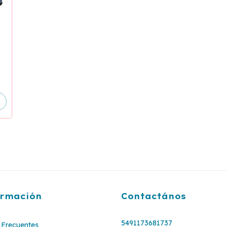
ormación
Contactános
5491173681737
Frecuentes