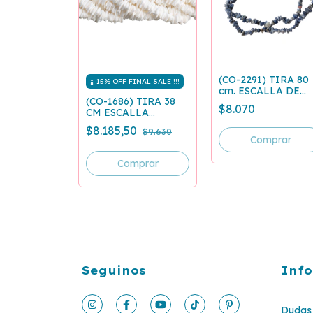
(CO-2291) TIRA 80
¡¡¡ 15% OFF FINAL SALE !!!
cm. ESCALLA DE
(CO-1686) TIRA 38
PIEDRA - JASPE
$8.070
CM ESCALLA
SODALITA 5/8 MM
BLANCA DE NACAR
$8.185,50
$9.630
Seguinos
Inf
Dudas 