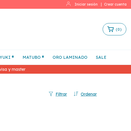
Iniciar sesión
|
Crear cuenta
(
0
)
YUKI ®
MATUBO ®
ORO LAMINADO
SALE
isa y master
Filtrar
Ordenar