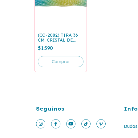
(CO-2082) TIRA 36
CM. CRISTAL DE
ROCA ARCOIRIS 2
$1.590
MM
Seguinos
Inf
Dudas 