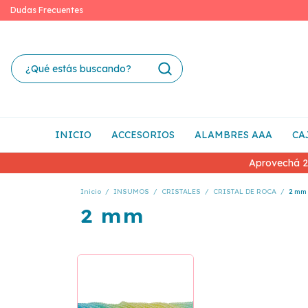
Dudas Frecuentes
INICIO
ACCESORIOS
ALAMBRES AAA
CA
Aprovechá 2
Inicio
/
INSUMOS
/
CRISTALES
/
CRISTAL DE ROCA
/
2 mm
2 mm