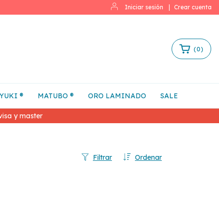
Iniciar sesión
|
Crear cuenta
(
0
)
YUKI ®
MATUBO ®
ORO LAMINADO
SALE
isa y master
Filtrar
Ordenar