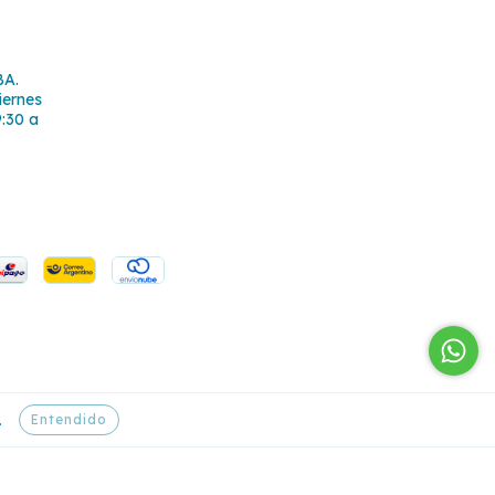
BA.
iernes
9:30 a
Entendido
.
/
Botón de arrepentimiento