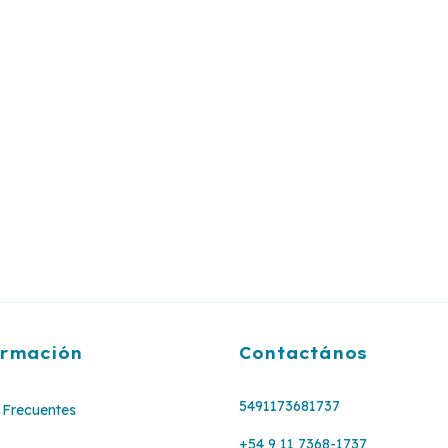
ormación
Contactános
5491173681737
Frecuentes
+54 9 11 7368-1737