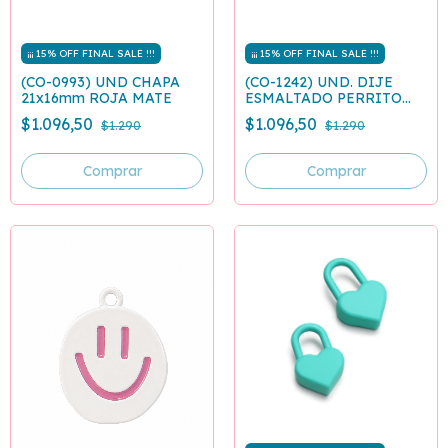
¡¡¡ 15% OFF FINAL SALE !!!
¡¡¡ 15% OFF FINAL SALE !!!
(CO-0993) UND CHAPA
(CO-1242) UND. DIJE
21x16mm ROJA MATE
ESMALTADO PERRITO
GLOBO FUCSIA
$1.096,50
$1.096,50
$1.290
$1.290