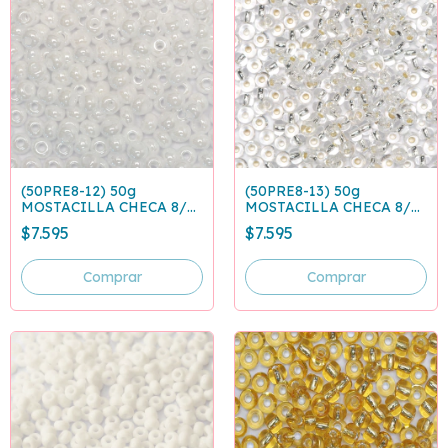
(50PRE8-12) 50g
(50PRE8-13) 50g
MOSTACILLA CHECA 8/0
MOSTACILLA CHECA 8/0
BLANCO PERLADO 46102
PLATEADO 78102
$7.595
$7.595