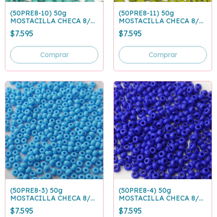
(50PRE8-10) 50g
(50PRE8-11) 50g
MOSTACILLA CHECA 8/0
MOSTACILLA CHECA 8/0
VERDE TURQUESA 63130
VERDE OLIVA 53430
$7.595
$7.595
(50PRE8-3) 50g
(50PRE8-4) 50g
MOSTACILLA CHECA 8/0
MOSTACILLA CHECA 8/0
AZUL CLARO 63020
AZUL REY CLARO 33060
$7.595
$7.595