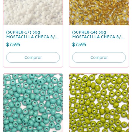
(50PRE8-17) 50g
(50PRE8-14) 50g
MOSTACILLA CHECA 8/0
MOSTACILLA CHECA 8/0
BLANCO 03050
DORADO 17020
$7.595
$7.595