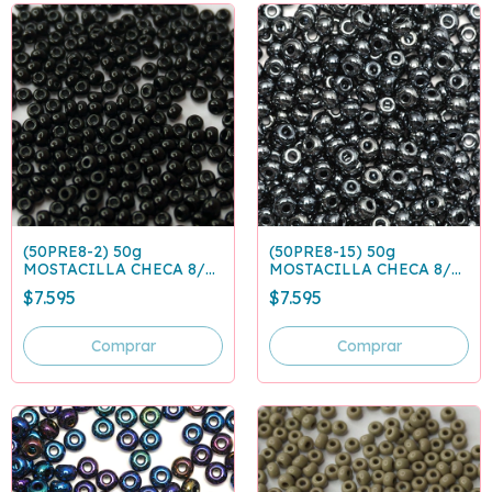
(50PRE8-2) 50g
(50PRE8-15) 50g
MOSTACILLA CHECA 8/0
MOSTACILLA CHECA 8/0
NEGRA 23980
ACERINA 49102
$7.595
$7.595