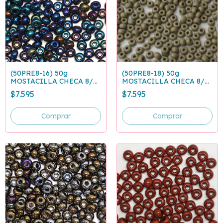
(50PRE8-16) 50g
(50PRE8-18) 50g
MOSTACILLA CHECA 8/0
MOSTACILLA CHECA 8/0
AZUL IRISADO 59135
GRIS 43020
$7.595
$7.595