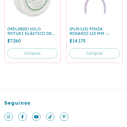
(MEL0820) HILO
(PLR-113) PINZA
MIYUKI ELÁSTICO DE
ROSARIO 115 MM -
POLIURETANO 0.6 A 0.8
STONE
$7.360
$14.175
MM - 20 M
Seguinos