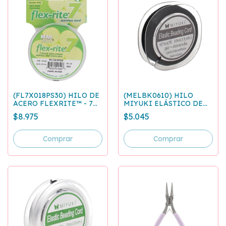
(FL7X018PS30) HILO DE
(MELBK0610) HILO
ACERO FLEXRITE™ - 7
MIYUKI ELÁSTICO DE
HEBRAS - 0.45MM - GRIS
POLIURETANO 0.6 MM -
$8.975
$5.045
PERLADO
10 M