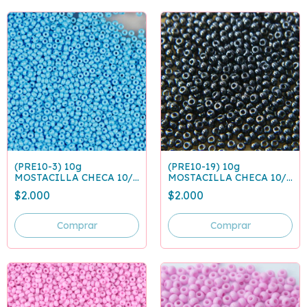
(PRE10-3) 10g
(PRE10-19) 10g
MOSTACILLA CHECA 10/0
MOSTACILLA CHECA 10/0
AZUL CLARO 63020
ACERINA 49102
$2.000
$2.000