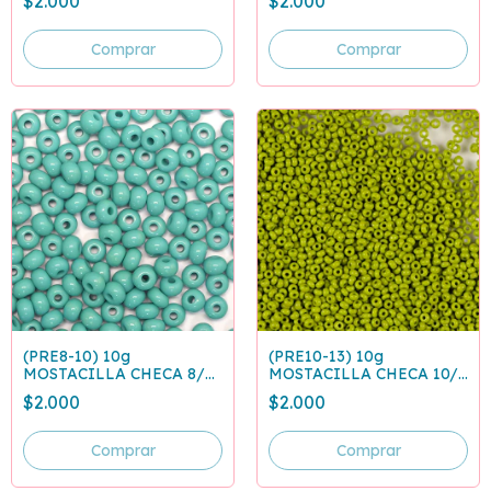
$2.000
$2.000
(PRE8-10) 10g
(PRE10-13) 10g
MOSTACILLA CHECA 8/0
MOSTACILLA CHECA 10/0
VERDE TURQUESA 63130
VERDE OLIVA 53430
$2.000
$2.000