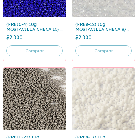
(PRE10-4) 10g
(PRE8-12) 10g
MOSTACILLA CHECA 10/0
MOSTACILLA CHECA 8/0
AZUL REY CLARO 33060
BLANCO PERLADO 46102
$2.000
$2.000
(PRE10-22) 10g
(PRE8-17) 10g