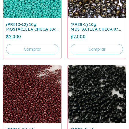
(PRE10-12) 10g
(PRE8-1) 10g
MOSTACILLA CHECA 10/0
MOSTACILLA CHECA 8/0
VERDE TURQUESA 63130
CAFE IRISADO 59115
$2.000
$2.000