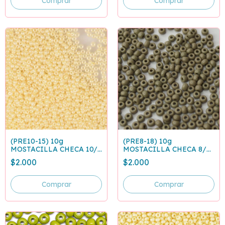
(PRE10-15) 10g
(PRE8-18) 10g
MOSTACILLA CHECA 10/0
MOSTACILLA CHECA 8/0
BEIGE CLA PERLADO
GRIS 43020
$2.000
$2.000
47113