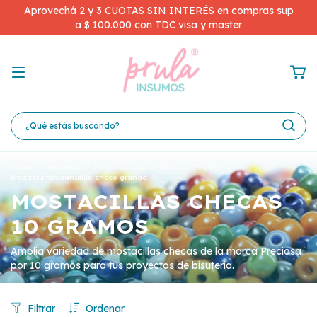
Aprovechá 2 y 3 CUOTAS SIN INTERÉS en compras sup
a $ 100.000 con TDC visa y master
Inicio
/
INSUMOS
/
MOSTACILLAS CHECAS 10 GRAMOS
/
breadcrumbs.canutillo-checo-grande
MOSTACILLAS CHECAS
10 GRAMOS
Amplia variedad de mostacillas checas de la marca Preciosa
por 10 gramos para tus proyectos de bisuteria.
Filtrar
Ordenar