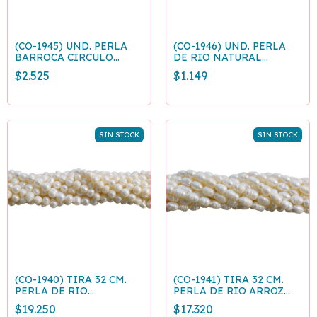
(CO-1945) UND. PERLA
(CO-1946) UND. PERLA
BARROCA CIRCULO
DE RIO NATURAL
IRREGULAR 10-12 MM
AGUJERO GRANDE.
$2.525
$1.149
IRREGULARES 8-9mm
SIN STOCK
SIN STOCK
(CO-1940) TIRA 32 CM.
(CO-1941) TIRA 32 CM.
PERLA DE RIO
PERLA DE RIO ARROZ
IRREGULAR 7 MM
7x9MM
$19.250
$17.320