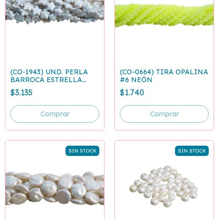
(CO-1943) UND. PERLA
(CO-0664) TIRA OPALINA
BARROCA ESTRELLA
#6 NEÓN
IRREGULAR 10-13 MM
$3.135
$1.740
SIN STOCK
SIN STOCK